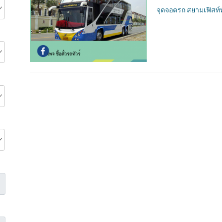
จุดจอดรถ สยามเฟิสท์ท