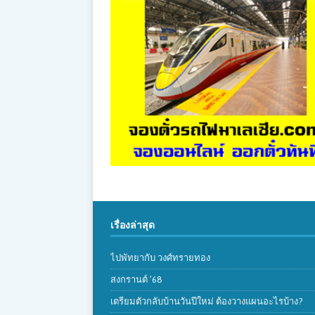
เรื่องล่าสุด
ไปพัทยากับ วงศ์ทรายทอง
สงกรานต์ ’68
เตรียมตัวกลับบ้านวันปีใหม่ ต้องวางแผนอะไรบ้าง?