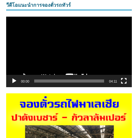
วีดีโอแนะนำการจองตั๋วรถทัวร์
ตัว
เล่น
ไฟล์
วิดีโอ
00:00
04:11