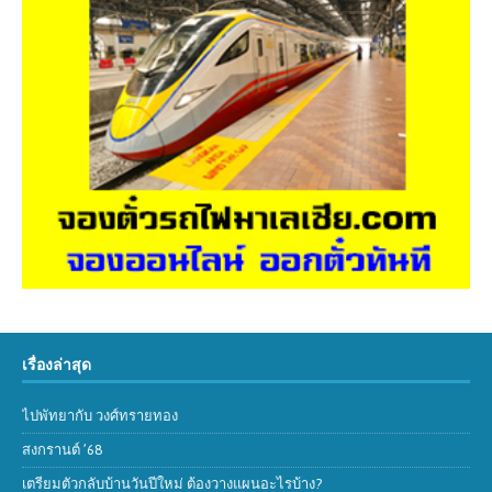
เรื่องล่าสุด
ไปพัทยากับ วงศ์ทรายทอง
สงกรานต์ ’68
เตรียมตัวกลับบ้านวันปีใหม่ ต้องวางแผนอะไรบ้าง?