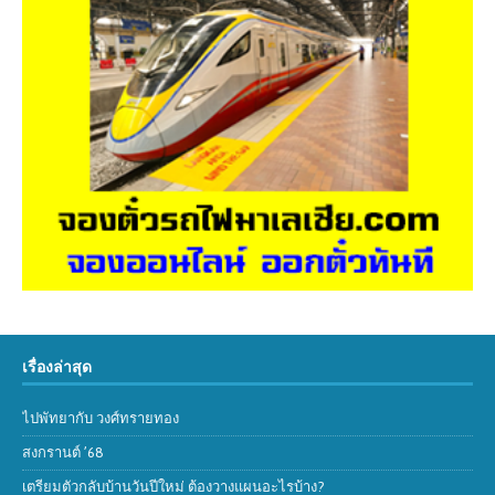
เรื่องล่าสุด
ไปพัทยากับ วงศ์ทรายทอง
สงกรานต์ ’68
เตรียมตัวกลับบ้านวันปีใหม่ ต้องวางแผนอะไรบ้าง?