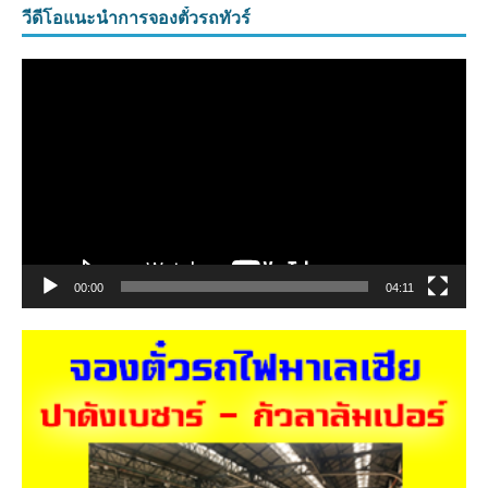
วีดีโอแนะนำการจองตั๋วรถทัวร์
ตัว
เล่น
ไฟล์
วิดีโอ
00:00
04:11