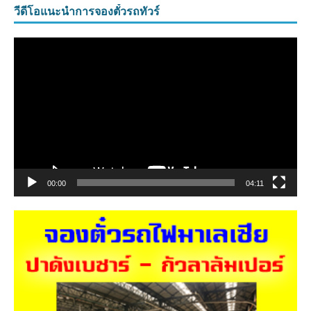
วีดีโอแนะนำการจองตั๋วรถทัวร์
ตัว
เล่น
ไฟล์
วิดีโอ
00:00
04:11