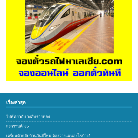
เรื่องล่าสุด
ไปพัทยากับ วงศ์ทรายทอง
สงกรานต์ ’68
เตรียมตัวกลับบ้านวันปีใหม่ ต้องวางแผนอะไรบ้าง?