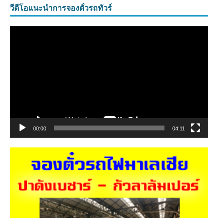
วีดีโอแนะนำการจองตั๋วรถทัวร์
ตัว
เล่น
ไฟล์
วิดีโอ
00:00
04:11