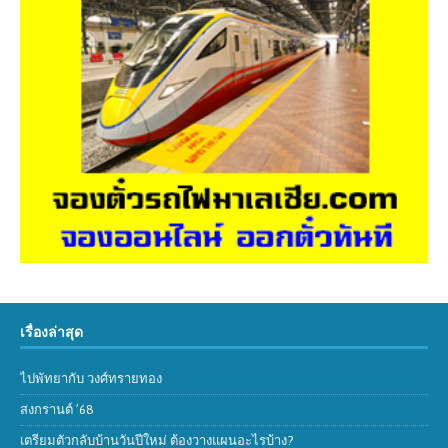
เรื่องล่าสุด
ไปพัทยากับ วงศ์ทรายทอง
สงกรานต์ ’68
เตรียมตัวกลับบ้านวันปีใหม่ ต้องวางแผนอะไรบ้าง?