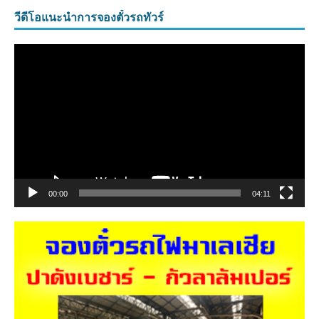
วีดีโอแนะนำการจองตั๋วรถทัวร์
ตัว
เล่น
ไฟล์
วิดีโอ
00:00
04:11