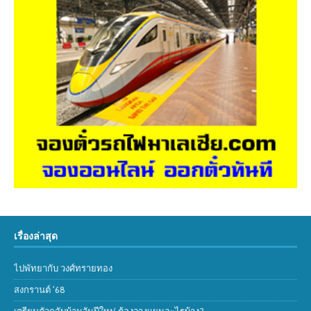
เรื่องล่าสุด
ไปพัทยากับ วงศ์ทรายทอง
สงกรานต์ ’68