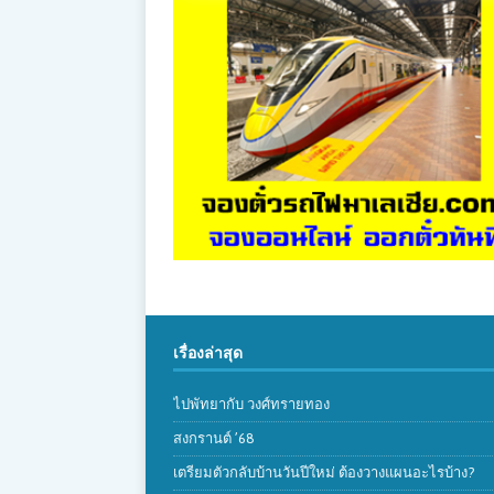
เรื่องล่าสุด
ไปพัทยากับ วงศ์ทรายทอง
สงกรานต์ ’68
เตรียมตัวกลับบ้านวันปีใหม่ ต้องวางแผนอะไรบ้าง?