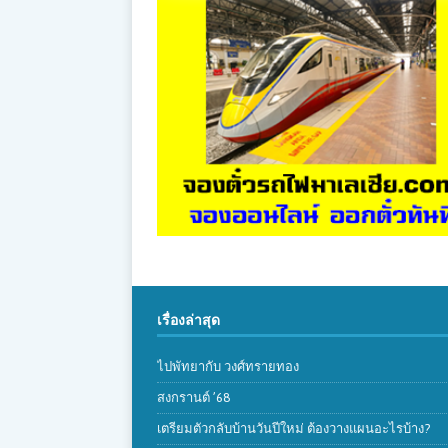
เรื่องล่าสุด
ไปพัทยากับ วงศ์ทรายทอง
สงกรานต์ ’68
เตรียมตัวกลับบ้านวันปีใหม่ ต้องวางแผนอะไรบ้าง?