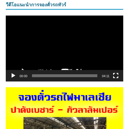
วีดีโอแนะนำการจองตั๋วรถทัวร์
ตัว
เล่น
ไฟล์
วิดีโอ
00:00
04:11