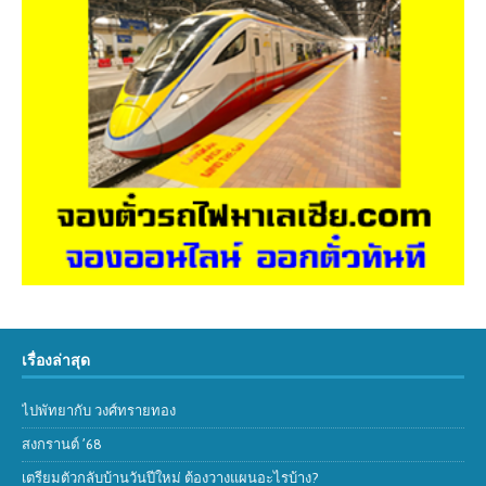
เรื่องล่าสุด
ไปพัทยากับ วงศ์ทรายทอง
สงกรานต์ ’68
เตรียมตัวกลับบ้านวันปีใหม่ ต้องวางแผนอะไรบ้าง?