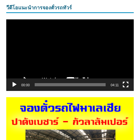
วีดีโอแนะนำการจองตั๋วรถทัวร์
ตัว
เล่น
ไฟล์
วิดีโอ
00:00
04:11