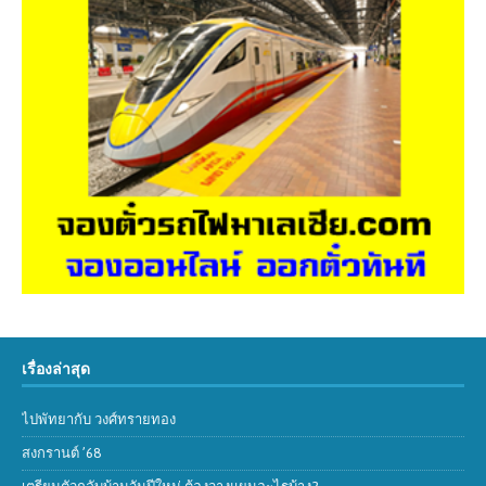
เรื่องล่าสุด
ไปพัทยากับ วงศ์ทรายทอง
สงกรานต์ ’68