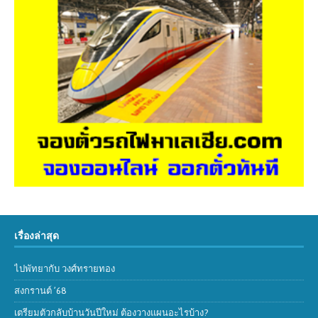
เรื่องล่าสุด
ไปพัทยากับ วงศ์ทรายทอง
สงกรานต์ ’68
เตรียมตัวกลับบ้านวันปีใหม่ ต้องวางแผนอะไรบ้าง?