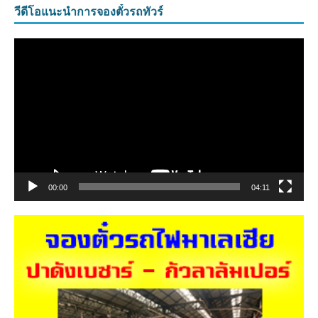
วีดีโอแนะนำการจองตั๋วรถทัวร์
ตัว
เล่น
ไฟล์
วิดีโอ
00:00
04:11