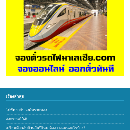
เรื่องล่าสุด
ไปพัทยากับ วงศ์ทรายทอง
สงกรานต์ ’68
เตรียมตัวกลับบ้านวันปีใหม่ ต้องวางแผนอะไรบ้าง?