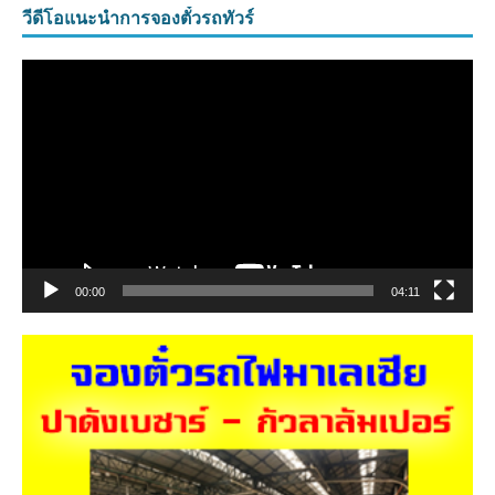
วีดีโอแนะนำการจองตั๋วรถทัวร์
ตัว
เล่น
ไฟล์
วิดีโอ
00:00
04:11