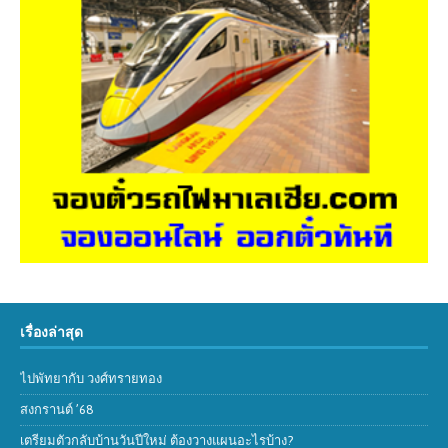
เรื่องล่าสุด
ไปพัทยากับ วงศ์ทรายทอง
สงกรานต์ ’68
เตรียมตัวกลับบ้านวันปีใหม่ ต้องวางแผนอะไรบ้าง?