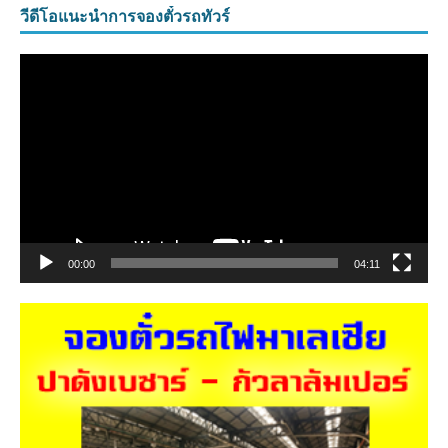
วีดีโอแนะนำการจองตั๋วรถทัวร์
ตัว
เล่น
ไฟล์
วิดีโอ
00:00
04:11