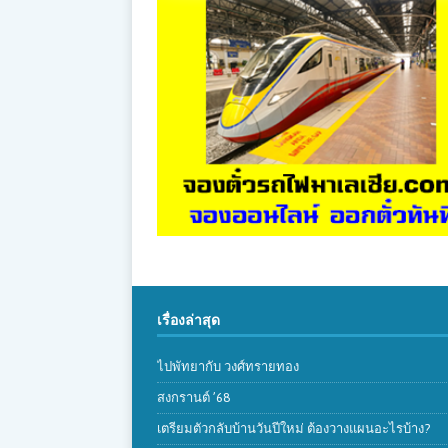
เรื่องล่าสุด
ไปพัทยากับ วงศ์ทรายทอง
สงกรานต์ ’68
เตรียมตัวกลับบ้านวันปีใหม่ ต้องวางแผนอะไรบ้าง?