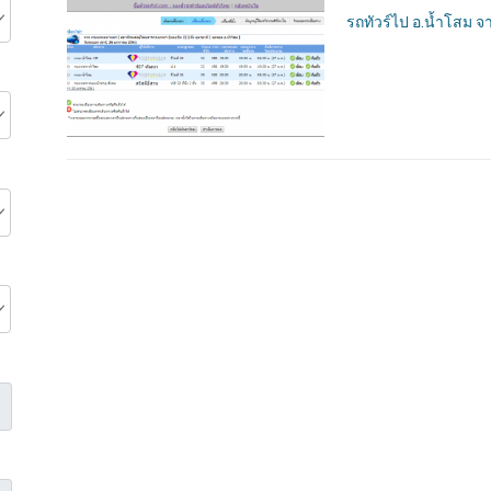
รถทัวร์ไป อ.น้ำโสม จ