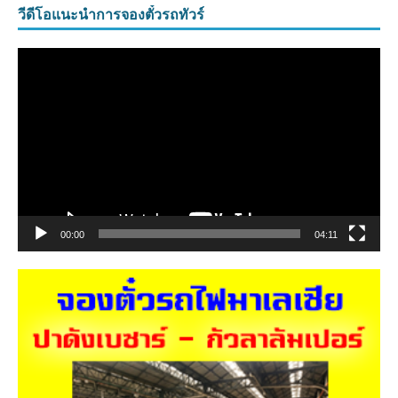
วีดีโอแนะนำการจองตั๋วรถทัวร์
ตัว
เล่น
ไฟล์
วิดีโอ
00:00
04:11