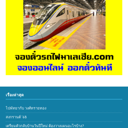
เรื่องล่าสุด
ไปพัทยากับ วงศ์ทรายทอง
สงกรานต์ ’68
เตรียมตัวกลับบ้านวันปีใหม่ ต้องวางแผนอะไรบ้าง?