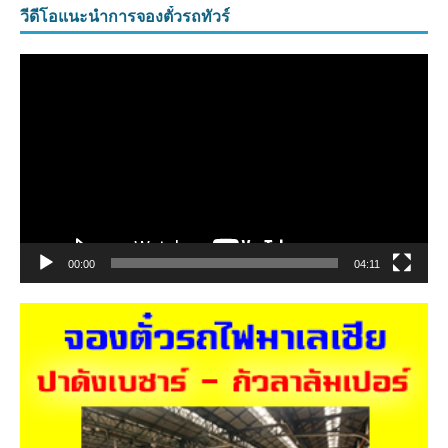
วีดีโอแนะนำการจองตั๋วรถทัวร์
ตัว
เล่น
ไฟล์
วิดีโอ
00:00
04:11