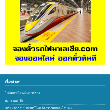
เรื่องล่าสุด
ไปพัทยากับ วงศ์ทรายทอง
สงกรานต์ ’68
เตรียมตัวกลับบ้านวันปีใหม่ ต้องวางแผนอะไรบ้าง?