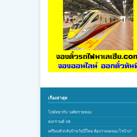
เรื่องล่าสุด
ไปพัทยากับ วงศ์ทรายทอง
สงกรานต์ ’68
เตรียมตัวกลับบ้านวันปีใหม่ ต้องวางแผนอะไรบ้าง?