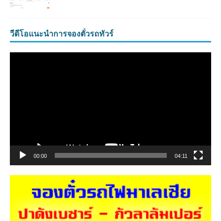
วีดีโอแนะนำการจองตั๋วรถทัวร์
ตัว
เล่น
ไฟล์
วิดีโอ
00:00
04:11