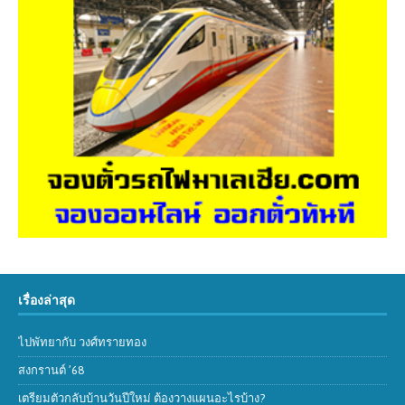
เรื่องล่าสุด
ไปพัทยากับ วงศ์ทรายทอง
สงกรานต์ ’68
เตรียมตัวกลับบ้านวันปีใหม่ ต้องวางแผนอะไรบ้าง?