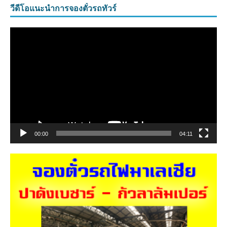
วีดีโอแนะนำการจองตั๋วรถทัวร์
ตัว
เล่น
ไฟล์
วิดีโอ
00:00
04:11