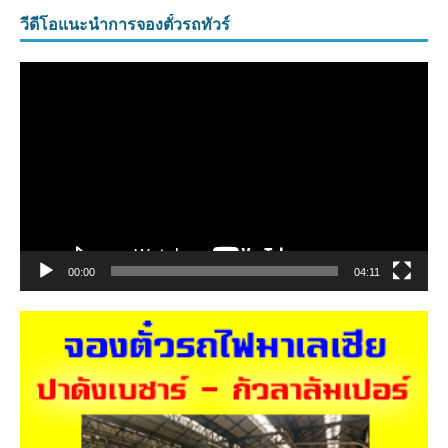
วีดีโอแนะนำการจองตั๋วรถทัวร์
ตัว
เล่น
ไฟล์
วิดีโอ
00:00
04:11