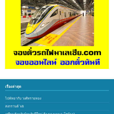
เรื่องล่าสุด
ไปพัทยากับ วงศ์ทรายทอง
สงกรานต์ ’68