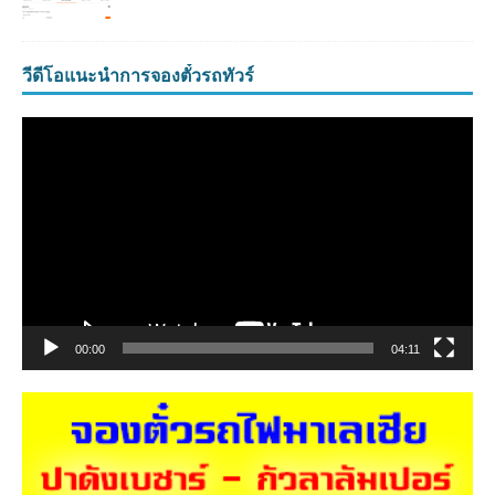
วีดีโอแนะนำการจองตั๋วรถทัวร์
ตัว
เล่น
ไฟล์
วิดีโอ
00:00
04:11