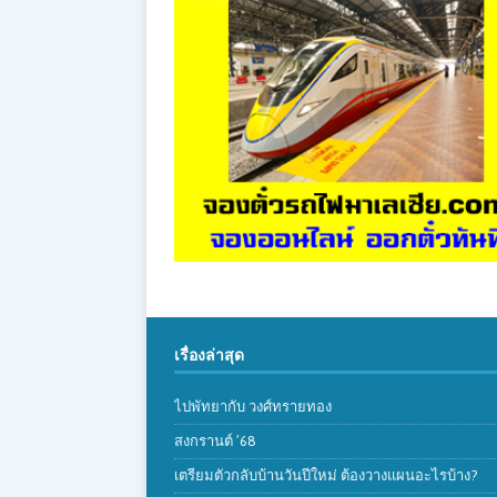
เรื่องล่าสุด
ไปพัทยากับ วงศ์ทรายทอง
สงกรานต์ ’68
เตรียมตัวกลับบ้านวันปีใหม่ ต้องวางแผนอะไรบ้าง?