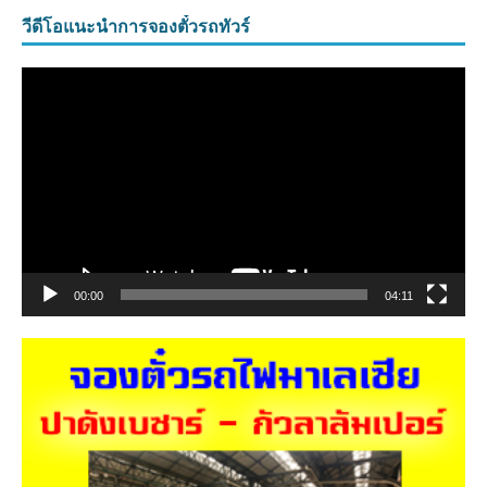
วีดีโอแนะนำการจองตั๋วรถทัวร์
ตัว
เล่น
ไฟล์
วิดีโอ
00:00
04:11