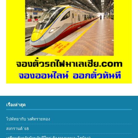
เรื่องล่าสุด
ไปพัทยากับ วงศ์ทรายทอง
สงกรานต์ ’68