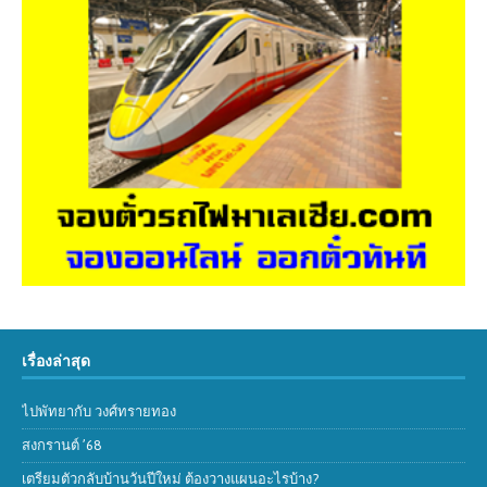
เรื่องล่าสุด
ไปพัทยากับ วงศ์ทรายทอง
สงกรานต์ ’68
เตรียมตัวกลับบ้านวันปีใหม่ ต้องวางแผนอะไรบ้าง?