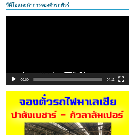
วีดีโอแนะนำการจองตั๋วรถทัวร์
ตัว
เล่น
ไฟล์
วิดีโอ
00:00
04:11