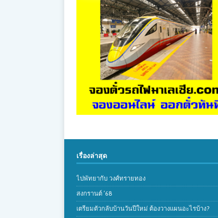
เรื่องล่าสุด
ไปพัทยากับ วงศ์ทรายทอง
สงกรานต์ ’68
เตรียมตัวกลับบ้านวันปีใหม่ ต้องวางแผนอะไรบ้าง?