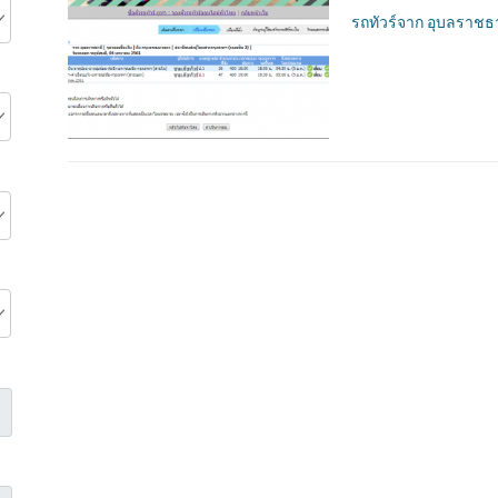
รถทัวร์จาก อุบลราชธา