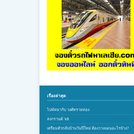
เรื่องล่าสุด
ไปพัทยากับ วงศ์ทรายทอง
สงกรานต์ ’68
เตรียมตัวกลับบ้านวันปีใหม่ ต้องวางแผนอะไรบ้าง?