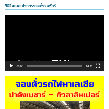
วีดีโอแนะนำการจองตั๋วรถทัวร์
ตัว
เล่น
ไฟล์
วิดีโอ
00:00
04:11