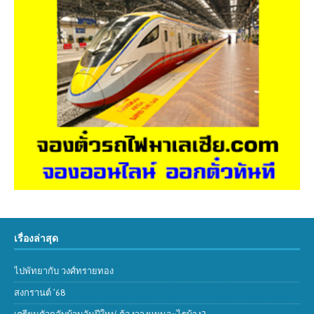
เรื่องล่าสุด
ไปพัทยากับ วงศ์ทรายทอง
สงกรานต์ ’68