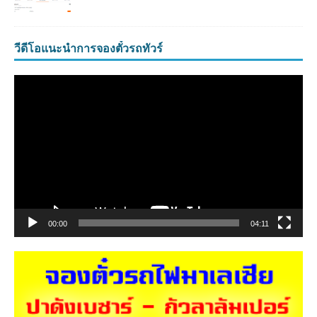
วีดีโอแนะนำการจองตั๋วรถทัวร์
ตัว
เล่น
ไฟล์
วิดีโอ
00:00
04:11