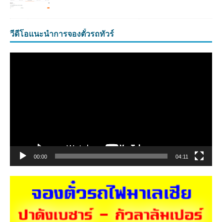
วีดีโอแนะนำการจองตั๋วรถทัวร์
ตัว
เล่น
ไฟล์
วิดีโอ
00:00
04:11