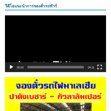
วีดีโอแนะนำการจองตั๋วรถทัวร์
ตัว
เล่น
ไฟล์
วิดีโอ
00:00
04:11