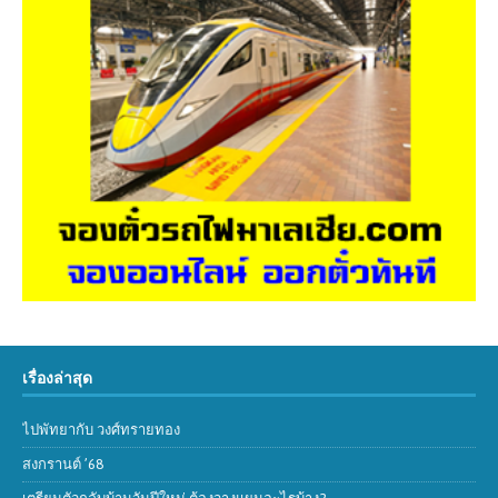
เรื่องล่าสุด
ไปพัทยากับ วงศ์ทรายทอง
สงกรานต์ ’68