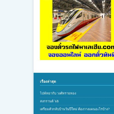
เรื่องล่าสุด
ไปพัทยากับ วงศ์ทรายทอง
สงกรานต์ ’68
เตรียมตัวกลับบ้านวันปีใหม่ ต้องวางแผนอะไรบ้าง?