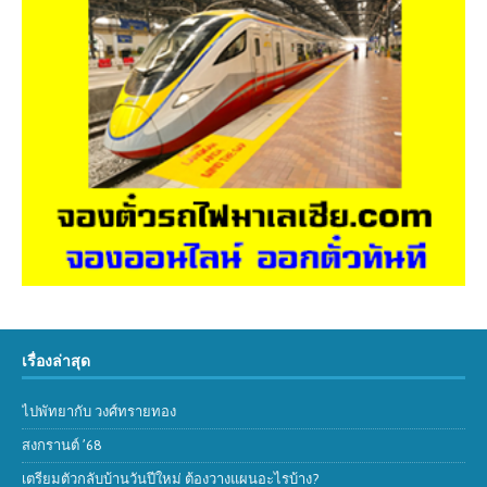
เรื่องล่าสุด
ไปพัทยากับ วงศ์ทรายทอง
สงกรานต์ ’68
เตรียมตัวกลับบ้านวันปีใหม่ ต้องวางแผนอะไรบ้าง?