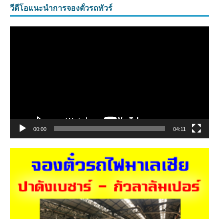
วีดีโอแนะนำการจองตั๋วรถทัวร์
ตัว
เล่น
ไฟล์
วิดีโอ
00:00
04:11