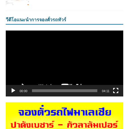
วีดีโอแนะนำการจองตั๋วรถทัวร์
ตัว
เล่น
ไฟล์
วิดีโอ
00:00
04:11