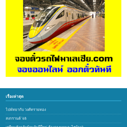
เรื่องล่าสุด
ไปพัทยากับ วงศ์ทรายทอง
สงกรานต์ ’68