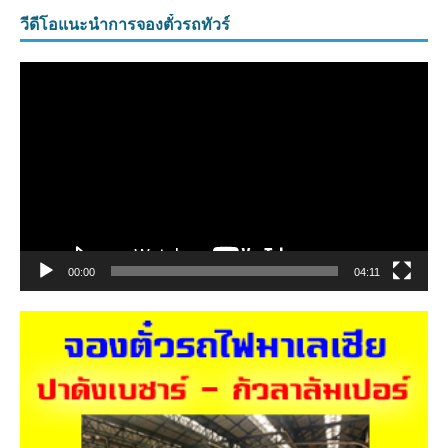
วีดีโอแนะนำการจองตั๋วรถทัวร์
ตัว
เล่น
ไฟล์
วิดีโอ
00:00
04:11