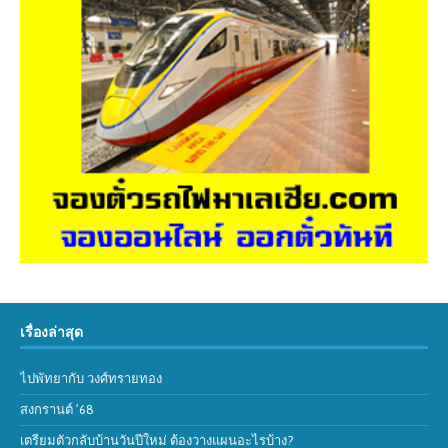
เรื่องล่าสุด
ไปพัทยากับ วงศ์ทรายทอง
สงกรานต์ ’68
เตรียมตัวกลับบ้านวันปีใหม่ ต้องวางแผนอะไรบ้าง?