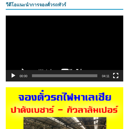
วีดีโอแนะนำการจองตั๋วรถทัวร์
ตัว
เล่น
ไฟล์
วิดีโอ
00:00
04:11