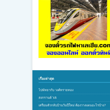
เรื่องล่าสุด
ไปพัทยากับ วงศ์ทรายทอง
สงกรานต์ ’68
เตรียมตัวกลับบ้านวันปีใหม่ ต้องวางแผนอะไรบ้าง?