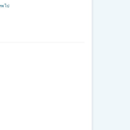
ทพ ไป