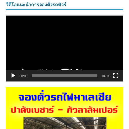
วีดีโอแนะนำการจองตั๋วรถทัวร์
ตัว
เล่น
ไฟล์
วิดีโอ
00:00
04:11