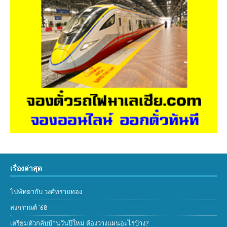
เรื่องล่าสุด
ไปพัทยากับ วงศ์ทรายทอง
สงกรานต์ ’68
เตรียมตัวกลับบ้านวันปีใหม่ ต้องวางแผนอะไรบ้าง?