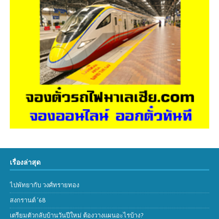
เรื่องล่าสุด
ไปพัทยากับ วงศ์ทรายทอง
สงกรานต์ ’68
เตรียมตัวกลับบ้านวันปีใหม่ ต้องวางแผนอะไรบ้าง?