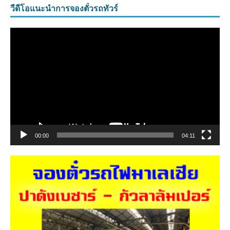
วีดีโอแนะนำการจองตั๋วรถทัวร์
ตัว
เล่น
ไฟล์
วิดีโอ
00:00
04:11