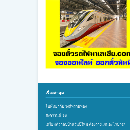
เรื่องล่าสุด
ไปพัทยากับ วงศ์ทรายทอง
สงกรานต์ ’68
เตรียมตัวกลับบ้านวันปีใหม่ ต้องวางแผนอะไรบ้าง?