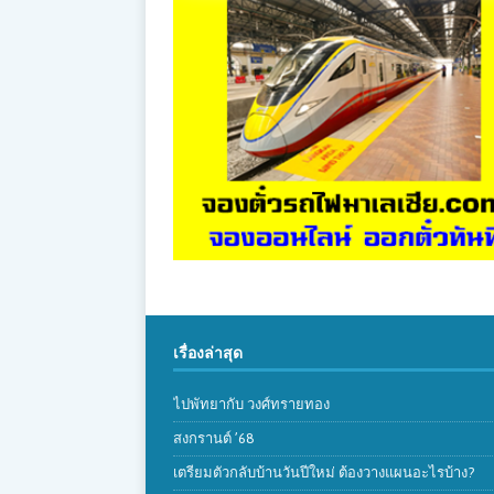
เรื่องล่าสุด
ไปพัทยากับ วงศ์ทรายทอง
สงกรานต์ ’68
เตรียมตัวกลับบ้านวันปีใหม่ ต้องวางแผนอะไรบ้าง?