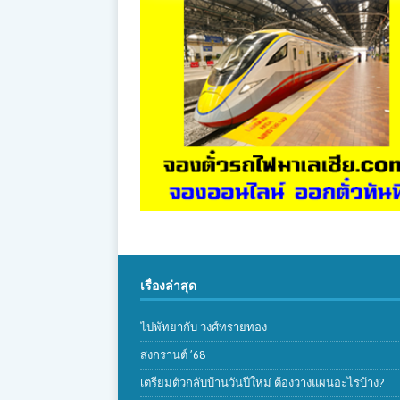
เรื่องล่าสุด
ไปพัทยากับ วงศ์ทรายทอง
สงกรานต์ ’68
เตรียมตัวกลับบ้านวันปีใหม่ ต้องวางแผนอะไรบ้าง?