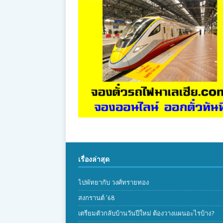
เรื่องล่าสุด
ไปพัทยากับ วงศ์ทรายทอง
สงกรานต์ ’68
เตรียมตัวกลับบ้านวันปีใหม่ ต้องวางแผนอะไรบ้าง?