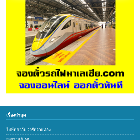
เรื่องล่าสุด
ไปพัทยากับ วงศ์ทรายทอง
สงกรานต์ ’68