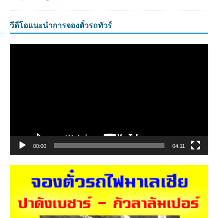
วีดีโอแนะนำการจองตั๋วรถทัวร์
ตัว
เล่น
ไฟล์
วิดีโอ
00:00
04:11