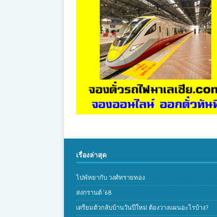
เรื่องล่าสุด
ไปพัทยากับ วงศ์ทรายทอง
สงกรานต์ ’68
เตรียมตัวกลับบ้านวันปีใหม่ ต้องวางแผนอะไรบ้าง?