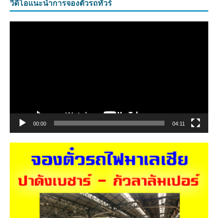
วีดีโอแนะนำการจองตั๋วรถทัวร์
ตัว
เล่น
ไฟล์
วิดีโอ
00:00
04:11