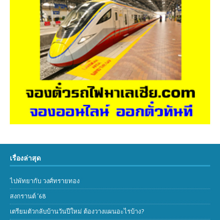
เรื่องล่าสุด
ไปพัทยากับ วงศ์ทรายทอง
สงกรานต์ ’68
เตรียมตัวกลับบ้านวันปีใหม่ ต้องวางแผนอะไรบ้าง?