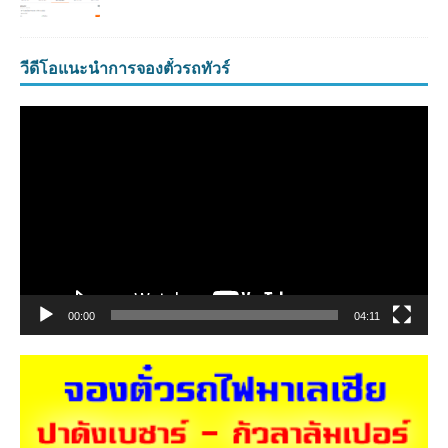
วีดีโอแนะนำการจองตั๋วรถทัวร์
ตัว
เล่น
ไฟล์
วิดีโอ
00:00
04:11