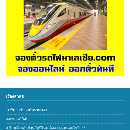
เรื่องล่าสุด
ไปพัทยากับ วงศ์ทรายทอง
สงกรานต์ ’68
เตรียมตัวกลับบ้านวันปีใหม่ ต้องวางแผนอะไรบ้าง?