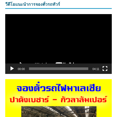
วีดีโอแนะนำการจองตั๋วรถทัวร์
ตัว
เล่น
ไฟล์
วิดีโอ
00:00
04:11