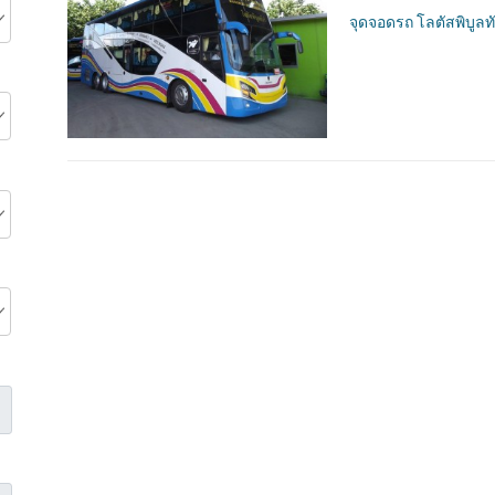
จุดจอดรถ โลตัสพิบูลทั