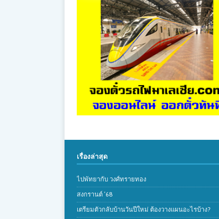
เรื่องล่าสุด
ไปพัทยากับ วงศ์ทรายทอง
สงกรานต์ ’68
เตรียมตัวกลับบ้านวันปีใหม่ ต้องวางแผนอะไรบ้าง?