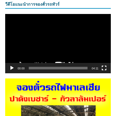
วีดีโอแนะนำการจองตั๋วรถทัวร์
ตัว
เล่น
ไฟล์
วิดีโอ
00:00
04:11