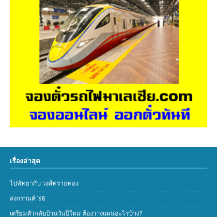
เรื่องล่าสุด
ไปพัทยากับ วงศ์ทรายทอง
สงกรานต์ ’68
เตรียมตัวกลับบ้านวันปีใหม่ ต้องวางแผนอะไรบ้าง?