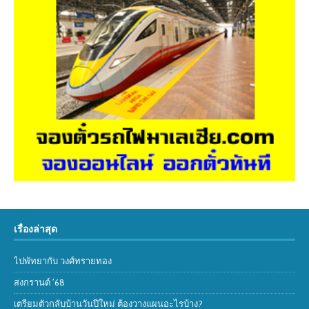
เรื่องล่าสุด
ไปพัทยากับ วงศ์ทรายทอง
สงกรานต์ ’68
เตรียมตัวกลับบ้านวันปีใหม่ ต้องวางแผนอะไรบ้าง?