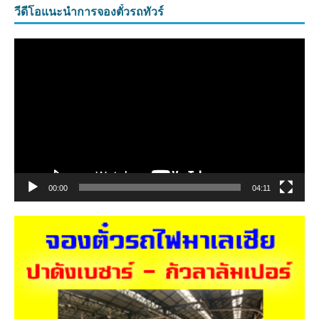
วีดีโอแนะนำการจองตั๋วรถทัวร์
ตัว
เล่น
ไฟล์
วิดีโอ
00:00
04:11